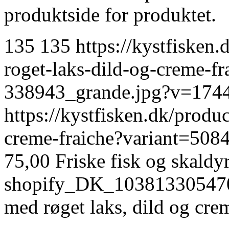
produktside for produktet.
135
135
https://kystfisken.
roget-laks-dild-og-creme-fr
338943_grande.jpg?v=174
https://kystfisken.dk/produ
creme-fraiche?variant=50
75,00
Friske fisk og skaldy
shopify_DK_10381330547
med røget laks, dild og crem