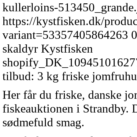
kullerloins-513450_grand
https://kystfisken.dk/produ
variant=53357405864263
skaldyr
Kystfisken
shopify_DK_10945101627
tilbud: 3 kg friske jomfruh
Her får du friske, danske j
fiskeauktionen i Strandby. D
sødmefuld smag.