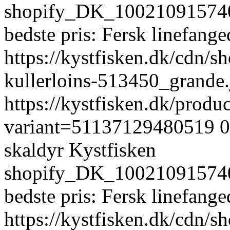
shopify_DK_10021091574
bedste pris: Fersk linefange
https://kystfisken.dk/cdn/sh
kullerloins-513450_grand
https://kystfisken.dk/produ
variant=51137129480519
0
skaldyr
Kystfisken
shopify_DK_10021091574
bedste pris: Fersk linefange
https://kystfisken.dk/cdn/sh