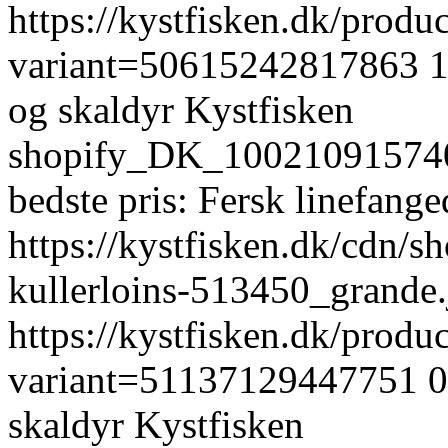
https://kystfisken.dk/produc
variant=50615242817863
og skaldyr
Kystfisken
shopify_DK_10021091574
bedste pris: Fersk linefange
https://kystfisken.dk/cdn/sh
kullerloins-513450_grand
https://kystfisken.dk/produ
variant=51137129447751
0
skaldyr
Kystfisken