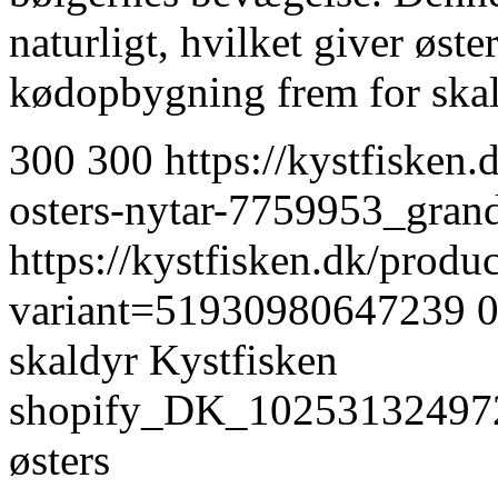
naturligt, hvilket giver øst
kødopbygning frem for ska
300
300
https://kystfisken.
osters-nytar-7759953_gra
https://kystfisken.dk/produ
variant=51930980647239
skaldyr
Kystfisken
shopify_DK_10253132497
østers