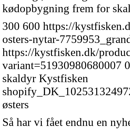
kødopbygning frem for ska
300
600
https://kystfisken.
osters-nytar-7759953_gra
https://kystfisken.dk/produ
variant=51930980680007
skaldyr
Kystfisken
shopify_DK_10253132497
østers
Så har vi fået endnu en nyh