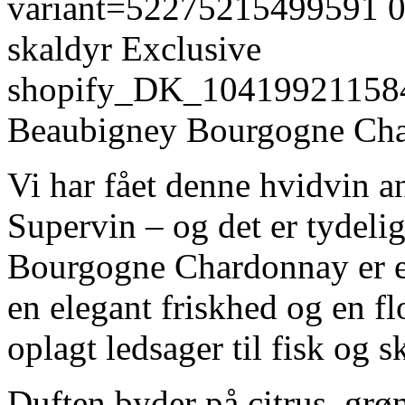
variant=52275215499591
skaldyr
Exclusive
shopify_DK_10419921158
Beaubigney Bourgogne Ch
Vi har fået denne hvidvin a
Supervin – og det er tydeli
Bourgogne Chardonnay er e
en elegant friskhed og en fl
oplagt ledsager til fisk og s
Duften byder på citrus, gr