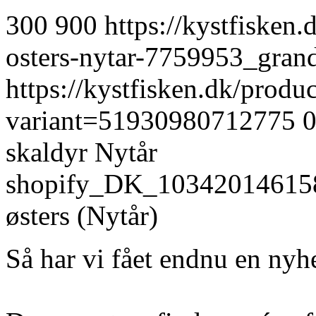
300
900
https://kystfisken.
osters-nytar-7759953_gra
https://kystfisken.dk/produ
variant=51930980712775
skaldyr
Nytår
shopify_DK_10342014615
østers (Nytår)
Så har vi fået endnu en nyh