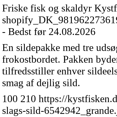
Friske fisk og skaldyr
Kystf
shopify_DK_98196227361
- Bedst før 24.08.2026
En sildepakke med tre udsøgt
frokostbordet. Pakken byder
tilfredsstiller enhver sildeel
smag af dejlig sild.
100
210
https://kystfisken
slags-sild-6542942_grand