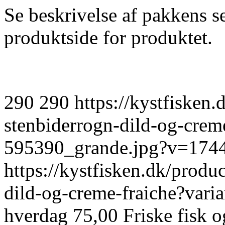
Se beskrivelse af pakkens s
produktside for produktet.
290
290
https://kystfisken.
stenbiderrogn-dild-og-crem
595390_grande.jpg?v=174
https://kystfisken.dk/produ
dild-og-creme-fraiche?var
hverdag
75,00
Friske fisk o