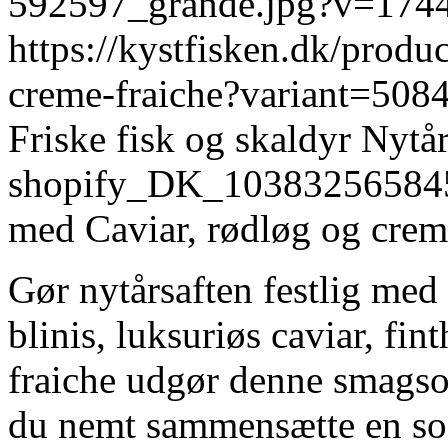
592597_grande.jpg?v=174
https://kystfisken.dk/produ
creme-fraiche?variant=50
Friske fisk og skaldyr
Nytå
shopify_DK_10383256584
med Caviar, rødløg og creme
Gør nytårsaften festlig med
blinis, luksuriøs caviar, fi
fraiche udgør denne smagso
du nemt sammensætte en sofi