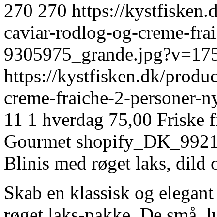
270
270
https://kystfisken.
caviar-rodlog-og-creme-frai
9305975_grande.jpg?v=17
https://kystfisken.dk/produ
creme-fraiche-2-personer-
11
1 hverdag
75,00
Friske 
Gourmet
shopify_DK_992
Blinis med røget laks, dild 
Skab en klassisk og elegant
røget laks-pakke. De små, lu