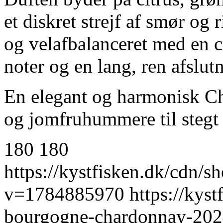
et diskret strejf af smør og
og velafbalanceret med en c
noter og en lang, ren afslut
En elegant og harmonisk Cha
og jomfruhummere til stegt f
180
180
https://kystfisken.dk/cdn
v=1784885970
https://kys
bourgogne-chardonnay-20