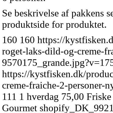
Se beskrivelse af pakkens s
produktside for produktet.
160
160
https://kystfisken.
roget-laks-dild-og-creme-fr
9570175_grande.jpg?v=17
https://kystfisken.dk/produ
creme-fraiche-2-personer-
111
1 hverdag
75,00
Friske
Gourmet
shopify_DK_992