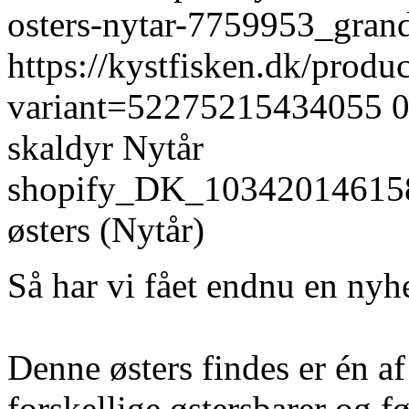
osters-nytar-7759953_gra
https://kystfisken.dk/produ
variant=52275215434055
skaldyr
Nytår
shopify_DK_10342014615
østers (Nytår)
Så har vi fået endnu en nyh
Denne østers findes er én af
forskellige østersbarer og f