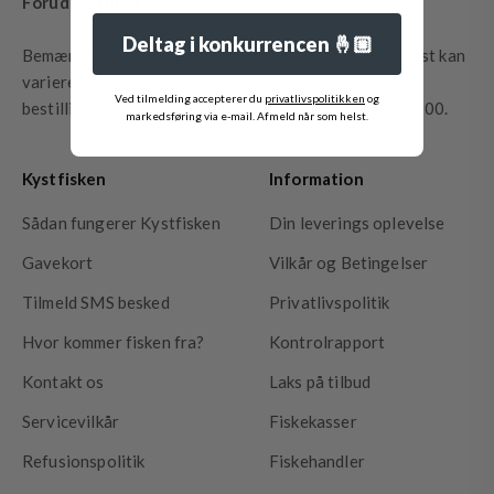
Forudbestilling
Deltag i konkurrencen 🤞🏼
Bemærk forudbestilling er ikke muligt, da dagens fangst kan
variere. Ved ønske om levering på bestemt dag, skal
Ved tilmelding accepterer du
privatlivspolitikken
og
bestilling foretages den foregående dag senest kl. 12:00.
markedsføring via e-mail. Afmeld når som helst.
Kystfisken
Information
Sådan fungerer Kystfisken
Din leverings oplevelse
Gavekort
Vilkår og Betingelser
Tilmeld SMS besked
Privatlivspolitik
Hvor kommer fisken fra?
Kontrolrapport
Kontakt os
Laks på tilbud
Servicevilkår
Fiskekasser
Refusionspolitik
Fiskehandler