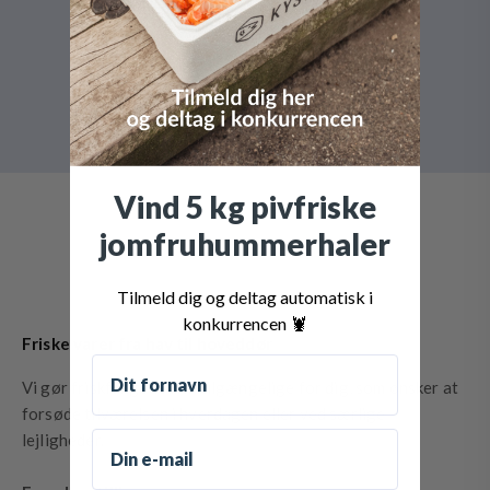
Levering lige til døren
Leveres kølet i flamingokasse med masser af is
Vind 5 kg pivfriske
jomfruhummerhaler
Tilmeld dig og deltag automatisk i
konkurrencen 🦞
Friske varer fra hav til hoveddør
Fornavn
Vi gør friskfangede fisk tilgængelige for dig, som ønsker at
forsøde tilværelsen i hverdagen eller ved særlige
Email
lejligheder.