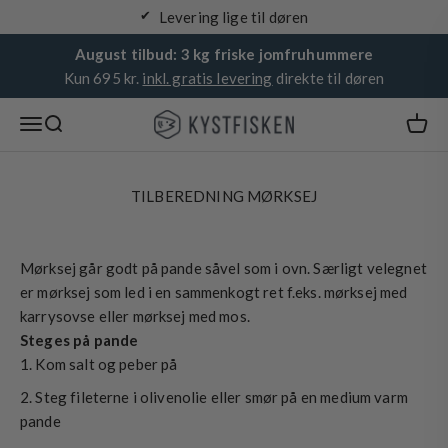
Spring til indhold
Levering lige til døren
August tilbud: 3 kg friske jomfruhummere
Kun 695 kr.
inkl. gratis levering
direkte til døren
Kystfisken
Åbn navigationsmenu
Åbn søgefunktion
TILBEREDNING MØRKSEJ
Mørksej går godt på pande såvel som i ovn. Særligt velegnet
er mørksej som led i en sammenkogt ret f.eks. mørksej med
karrysovse eller mørksej med mos.
Steges på pande
Kom salt og peber på
Steg fileterne i olivenolie eller smør på en medium varm
pande