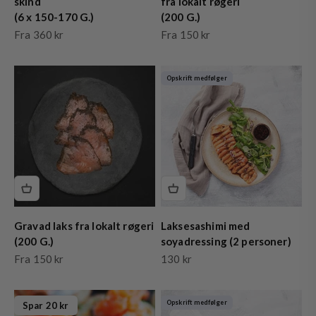
skind
fra lokalt røgeri
(6 x 150-170 G.)
(200 G.)
Salgspris
Salgspris
Fra 360 kr
Fra 150 kr
Opskrift medfølger
Gravad laks fra lokalt røgeri
Laksesashimi med
(200 G.)
soyadressing (2 personer)
Salgspris
Salgspris
Fra 150 kr
130 kr
Opskrift medfølger
Spar 20 kr