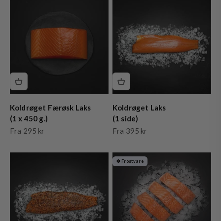
Koldrøget Færøsk Laks
Koldrøget Laks
(1 x 450 g.)
(1 side)
Salgspris
Salgspris
Fra 295 kr
Fra 395 kr
❆ Frostvare