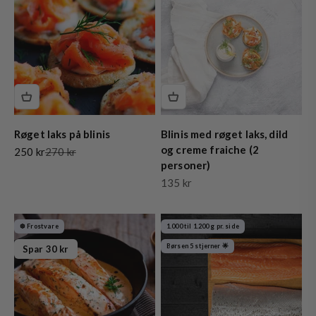
Røget laks på blinis
Blinis med røget laks, dild
og creme fraiche (2
Salgspris
Normalpris
250 kr
270 kr
personer)
Salgspris
135 kr
❆ Frostvare
1.000 til 1.200 g pr. side
Børsen 5 stjerner 🌟
Spar 30 kr