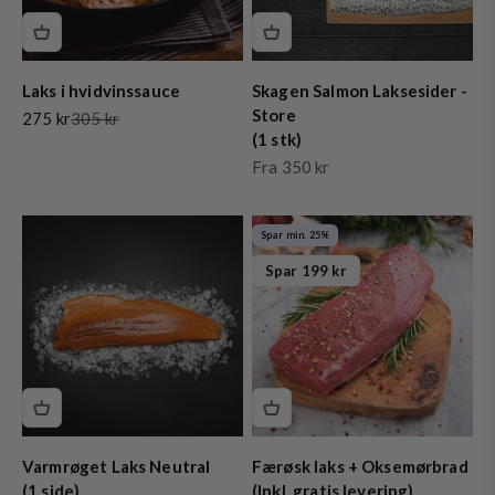
Laks i hvidvinssauce
Skagen Salmon Laksesider -
Store
Salgspris
Normalpris
275 kr
305 kr
(1 stk)
Salgspris
Fra 350 kr
Spar min. 25%
Spar 199 kr
Varmrøget Laks Neutral
Færøsk laks + Oksemørbrad
(1 side)
(Inkl. gratis levering)