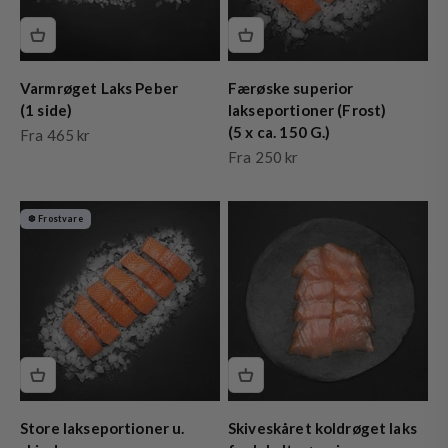
Varmrøget Laks Peber
Færøske superior
(1 side)
lakseportioner (Frost)
(5 x ca. 150 G.)
Salgspris
Fra 465 kr
Salgspris
Fra 250 kr
❆ Frostvare
Store lakseportioner u.
Skiveskåret koldrøget laks