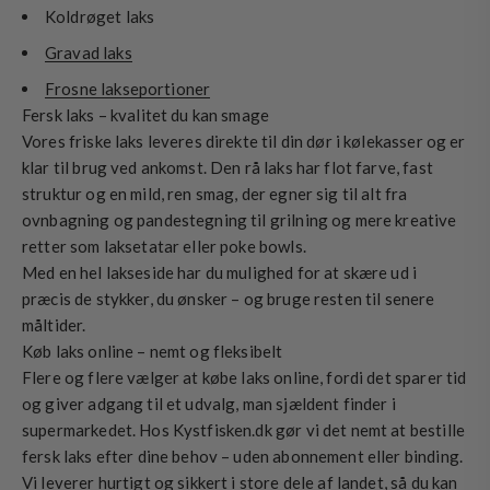
Koldrøget laks
Gravad laks
Frosne lakseportioner
Fersk laks – kvalitet du kan smage
Vores friske laks leveres direkte til din dør i kølekasser og er
klar til brug ved ankomst. Den rå laks har flot farve, fast
struktur og en mild, ren smag, der egner sig til alt fra
ovnbagning og pandestegning til grilning og mere kreative
retter som laksetatar eller poke bowls.
Med en hel lakseside har du mulighed for at skære ud i
præcis de stykker, du ønsker – og bruge resten til senere
måltider.
Køb laks online – nemt og fleksibelt
Flere og flere vælger at købe laks online, fordi det sparer tid
og giver adgang til et udvalg, man sjældent finder i
supermarkedet. Hos Kystfisken.dk gør vi det nemt at bestille
fersk laks efter dine behov – uden abonnement eller binding.
Vi leverer hurtigt og sikkert i store dele af landet, så du kan