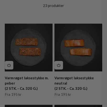
23 produkter
Varmrøget laksestykke m.
Varmrøget laksestykke
peber
neutral
(2 STK. - Ca. 320 G.)
(2 STK. - Ca. 320 G.)
Salgspris
Salgspris
Fra 195 kr
Fra 195 kr