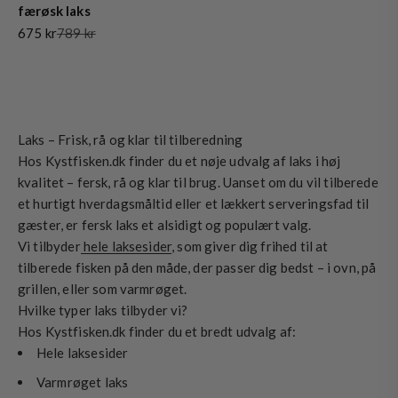
færøsk laks
Salgspris
Normalpris
675 kr
789 kr
Laks – Frisk, rå og klar til tilberedning
Hos Kystfisken.dk finder du et nøje udvalg af laks i høj
kvalitet – fersk, rå og klar til brug. Uanset om du vil tilberede
et hurtigt hverdagsmåltid eller et lækkert serveringsfad til
gæster, er fersk laks et alsidigt og populært valg.
Vi tilbyder
hele laksesider
, som giver dig frihed til at
tilberede fisken på den måde, der passer dig bedst – i ovn, på
grillen, eller som varmrøget.
Hvilke typer laks tilbyder vi?
Hos Kystfisken.dk finder du et bredt udvalg af:
Hele laksesider
Varmrøget laks