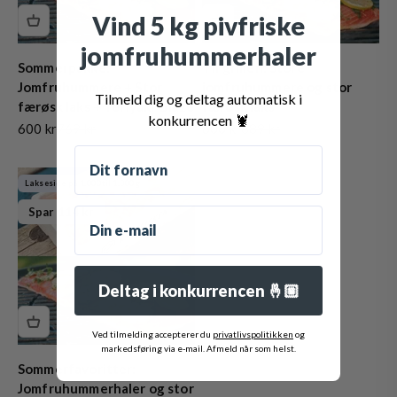
Vind 5 kg pivfriske
jomfruhummerhaler
Sommerpakke:
Til grillen: Store
Jomfruhummere + Stor
jomfruhummere og stor
Tilmeld dig og deltag automatisk i
færøsk laks + Teriyaki Glaze
færøsk laks
konkurrencen 🦞
Salgspris
Normalpris
Salgspris
Normalpris
600 kr
769 kr
600 kr
689 kr
Fornavn
Lakseside på 1.000 til 1.300 g
Email
Spar 114 kr
Deltag i konkurrencen 🤞🏼
Ved tilmelding accepterer du
privatlivspolitikken
og
markedsføring via e-mail. Afmeld når som helst.
Sommerfavoritter:
Jomfruhummerhaler og stor