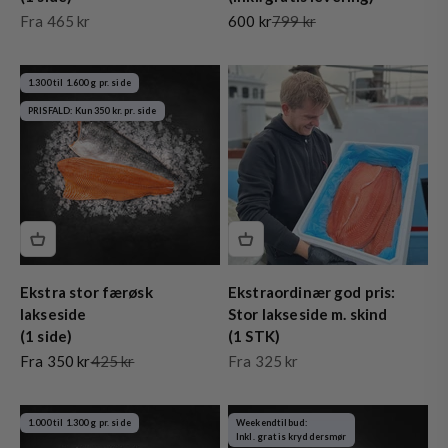
Salgspris
Salgspris
Normalpris
Fra 465 kr
600 kr
799 kr
1.300 til 1.600 g pr. side
PRISFALD: Kun 350 kr. pr. side
Ekstra stor færøsk
Ekstraordinær god pris:
lakseside
Stor lakseside m. skind
(1 side)
(1 STK)
Salgspris
Normalpris
Salgspris
Fra 350 kr
425 kr
Fra 325 kr
1.000 til 1.300 g pr. side
Weekendtilbud:
Inkl. gratis kryddersmør