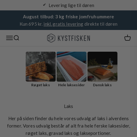
Spring til indhold
Garanteret friskhed
August tilbud: 3 kg friske jomfruhummere
Kun 695 kr.
inkl. gratis levering
direkte til døren
Kystfisken
Åbn navigationsmenu
Åbn søgefunktion
Røget laks
Hele laksesider
Dansk laks
Laks
Her på siden finder du hele vores udvalg af laks i alverdens
former. Vores udvalg består af alt fra hele ferske laksesider,
røget laks, gravad laks og lakseportioner.