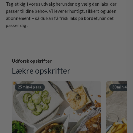
Tag et kig i vores udvalg herunder og vælg den laks, der
passer til dine behov. Vi leverer hurtigt, sikkert og uden
abonnement – så du kan få frisk laks på bordet, når det
passer dig.
Udforsk opskrifter
Lækre opskrifter
25 min
·
4 pers.
30 min
·
4 per