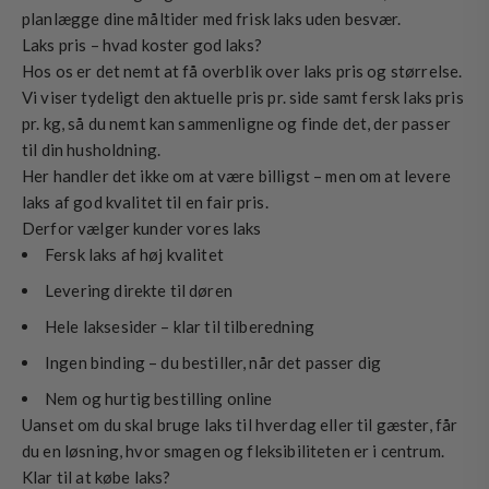
planlægge dine måltider med frisk laks uden besvær.
Laks pris – hvad koster god laks?
Hos os er det nemt at få overblik over laks pris og størrelse.
Vi viser tydeligt den aktuelle pris pr. side samt fersk laks pris
pr. kg, så du nemt kan sammenligne og finde det, der passer
til din husholdning.
Her handler det ikke om at være billigst – men om at levere
laks af god kvalitet til en fair pris.
Derfor vælger kunder vores laks
Fersk laks af høj kvalitet
Levering direkte til døren
Hele laksesider – klar til tilberedning
Ingen binding – du bestiller, når det passer dig
Nem og hurtig bestilling online
Uanset om du skal bruge laks til hverdag eller til gæster, får
du en løsning, hvor smagen og fleksibiliteten er i centrum.
Klar til at købe laks?