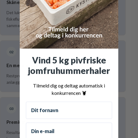
Skåner havmiljøet
Det lukkede anlæg reducerer udledning og forhindrer
fiskeflugt, så produktionen ikke påvirker havmiljøet på
samme måde som åbne havbrug.
02
Vind 5 kg pivfriske
En mere ansvarlig måde
jomfruhummerhaler
Restprodukter omdannes til biogas og overskudsvarme fra
anlægget leverer fjernevarme til husstandene i Skagen by.
Tilmeld dig og deltag automatisk i
konkurrencen 🦞
Fornavn
03
Premium laks
Email
Resultatet er en stærk fisk med fastere kødstruktur og et