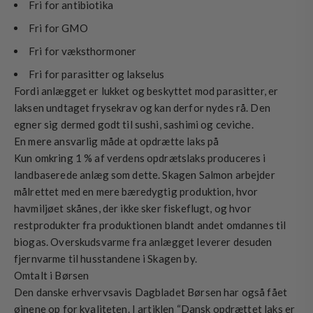
Fri for antibiotika
Fri for GMO
Fri for væksthormoner
Fri for parasitter og lakselus
Fordi anlægget er lukket og beskyttet mod parasitter, er
laksen undtaget frysekrav og kan derfor nydes rå. Den
egner sig dermed godt til sushi, sashimi og ceviche.
En mere ansvarlig måde at opdrætte laks på
Kun omkring 1 % af verdens opdrætslaks produceres i
landbaserede anlæg som dette. Skagen Salmon arbejder
målrettet med en mere bæredygtig produktion, hvor
havmiljøet skånes, der ikke sker fiskeflugt, og hvor
restprodukter fra produktionen blandt andet omdannes til
biogas. Overskudsvarme fra anlægget leverer desuden
fjernvarme til husstandene i Skagen by.
Omtalt i Børsen
Den danske erhvervsavis Dagbladet Børsen har også fået
øjnene op for kvaliteten. I artiklen “Dansk opdrættet laks er