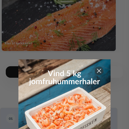
Klar til køkkenet
Et fyrtårn indenfor lakseopdræt
01