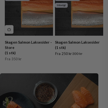
Udsolgt
Skagen Salmon Laksesider -
Skagen Salmon Laksesider
Store
(1 stk)
(1 stk)
Salgspris
Normalpris
Fra 250 kr
300 kr
Salgspris
Fra 350 kr