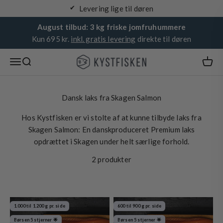
Spring til indhold
Levering lige til døren
August tilbud: 3 kg friske jomfruhummere
Kun 695 kr.
inkl. gratis levering
direkte til døren
Kystfisken
Åbn navigationsmenu
Åbn søgefunktion
Dansk laks fra Skagen Salmon
Hos Kystfisken er vi stolte af at kunne tilbyde laks fra
Skagen Salmon: En danskproduceret Premium laks
opdrættet i Skagen under helt særlige forhold.
2 produkter
1.000 til 1.200 g pr. side
600 til 900 g pr. side
Børsen 5 stjerner 🌟
Børsen 5 stjerner 🌟