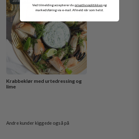
35 min
·
4 pers.
Ved tilmelding accepterer du
privatlivspolitikken
og
markedsføring via e-mail. Afmeld når som helst.
Krabbeklør med urtedressing og
lime
Andre kunder kiggede også på