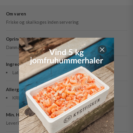
Om varen
Friske og skal koges inden servering
Oprindelsesland
Danmark
Ingredienser
Latinsk betegnelse: Cancer pagurus
Allergener
KREBSDYR
Min. Holdbarhed
Leveringsdag + 1-2 dage