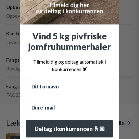
Opbevaring
Opbevares ved højst +2 °C.
Vind 5 kg pivfriske
Kan fryses?
Leveres fersk og kan fryses
jomfruhummerhaler
Fangstmetode
Tilmeld dig og deltag automatisk i
Bundgarn (GNS)/OTB
konkurrencen 🦞
Fornavn
Fangstområde
FAO27.4B
Email
Lækre opskrifter
Se alle
Deltag i konkurrencen 🤞🏼