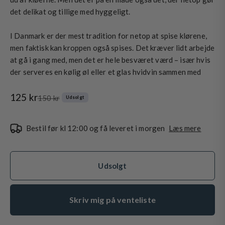
det delikat og tillige med hyggeligt.
I Danmark er der mest tradition for netop at spise klørene,
men faktisk kan kroppen også spises. Det kræver lidt arbejde
at gå i gang med, men det er hele besværet værd – især hvis
der serveres en kølig øl eller et glas hvidvin sammen med
Salgspris
125 kr
Normalpris
150 kr
Udsolgt
Bestil før kl 12:00 og få leveret i morgen
Læs mere
Udsolgt
Skriv mig på venteliste