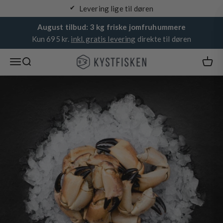
Spring til indhold
Levering lige til døren
August tilbud: 3 kg friske jomfruhummere
Kun 695 kr.
inkl. gratis levering
direkte til døren
Kystfisken
Åbn navigationsmenu
Åbn søgefunktion