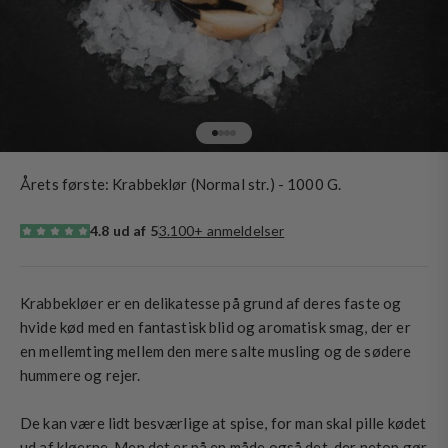
Gå til element 1
Gå til element 2
Gå til element 3
Gå til element 4
Årets første: Krabbeklør (Normal str.) - 1000 G.
4.8 ud af 5
3.100+ anmeldelser
Krabbekløer er en delikatesse på grund af deres faste og
hvide kød med en fantastisk blid og aromatisk smag, der er
en mellemting mellem den mere salte musling og de sødere
hummere og rejer.
De kan være lidt besværlige at spise, for man skal pille kødet
ud af kløerne. Men det er på en måde også det, der netop gør