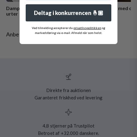
Dampet torsk i sauce nage med
Stegt torsk med oli
Deltag i konkurrencen 🤞🏼
urter
Ved tilmelding accepterer du
privatlivspolitikken
og
Anbefalinger til dig
markedsføring via e-mail. Afmeld når som helst.
Direkte fra auktionen
Garanteret friskhed ved levering
4,8 stjerner på Trustpilot
Betroet af +32.000 danskere.