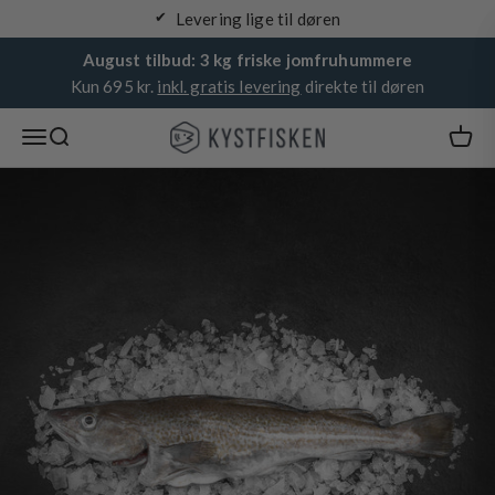
Spring til indhold
Levering lige til døren
August tilbud: 3 kg friske jomfruhummere
Kun 695 kr.
inkl. gratis levering
direkte til døren
Kystfisken
Åbn navigationsmenu
Åbn søgefunktion