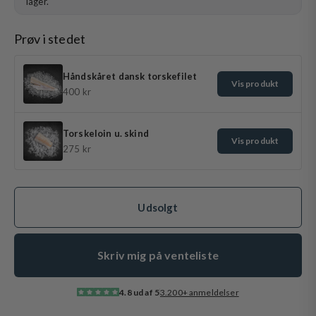
lager.
Prøv i stedet
Håndskåret dansk torskefilet
Vis produkt
400 kr
Torskeloin u. skind
Vis produkt
275 kr
Udsolgt
Skriv mig på venteliste
4.8 ud af 5
3.200+ anmeldelser