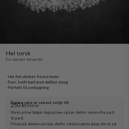
Hel torsk
Fra danske farvande
Hel fisk direkte fra kutteren
Fast, hvidt kød med delikat smag
Perfekt til ovnbagning
Denne vare er senest solgt til:
Salgspris
250 kr
Normalpris
350 kr
Vores priser følger dagsprisen og kan derfor variere fra parti
til parti.
Prisen på denne vare kan derfor variere næste gang den er på