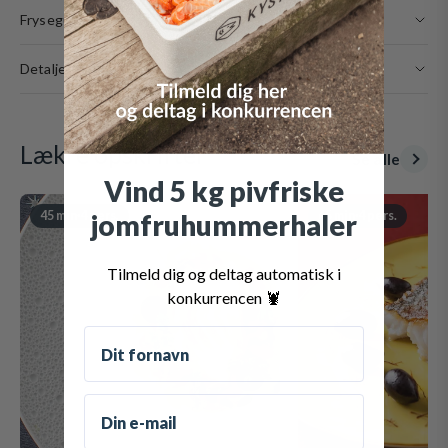
Fryseguide
Detaljer
Lækre opskrifter
Se alle
Vind 5 kg pivfriske
45 min
·
4 pers.
65 min
·
4 pers.
jomfruhummerhaler
Tilmeld dig og deltag automatisk i
konkurrencen 🦞
Fornavn
Email